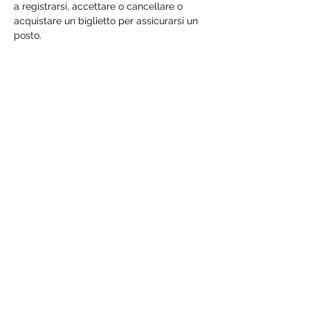
a registrarsi, accettare o cancellare o 
acquistare un biglietto per assicurarsi un 
posto.
Condividi questo evento
©2021 PerfectTeamHund
PARTITA-IVA:
03153510213
Creato da PR-MEDIA
(
www.PR-Media.it
)