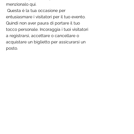
menzionalo qui.
 Questa è la tua occasione per 
entusiasmare i visitatori per il tuo evento. 
Quindi non aver paura di portare il tuo 
tocco personale. Incoraggia i tuoi visitatori 
a registrarsi, accettare o cancellare o 
acquistare un biglietto per assicurarsi un 
posto.
Condividi questo evento
©2021 PerfectTeamHund
PARTITA-IVA:
03153510213