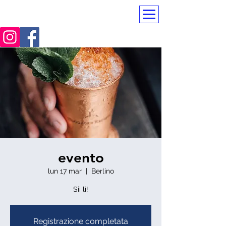
PerfectTeam
evento
lun 17 mar
  |  
Berlino
Sii lì!
Registrazione completata