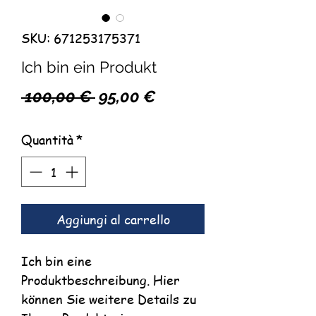
SKU: 671253175371
Ich bin ein Produkt
Prezzo
Prezzo
 100,00 € 
95,00 €
regolare
scontato
Quantità
*
Aggiungi al carrello
Ich bin eine
Produktbeschreibung. Hier
können Sie weitere Details zu