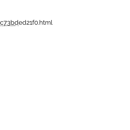
d
Blog
Gallerie
Über mich und meine We
c73bded21f0.html
vguUp4NEVVl1i2Z88" />