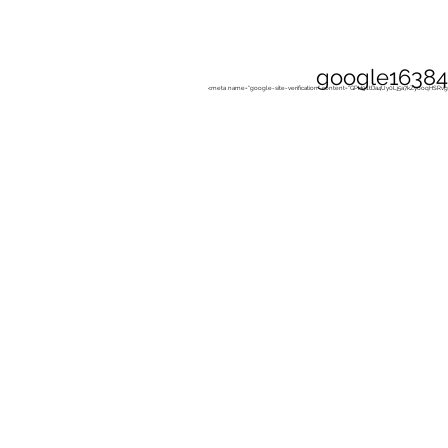
Start
Arbeit mit Hun
google16384
<meta name="google-site-verification" content="GPH91tDa4Uy0Lj5a7kZyooqHSR