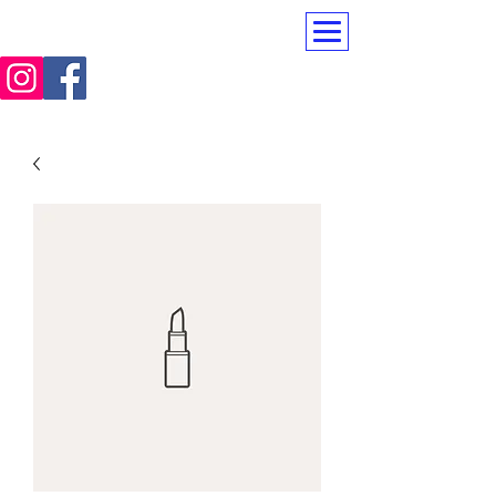
PerfectTeam Hund