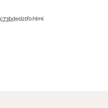
d
Blog
Gallerie
Über mich und meine We
c73bded21f0.html
vguUp4NEVVl1i2Z88" />