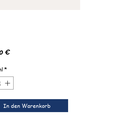
Preis
0 €
hl
*
In den Warenkorb