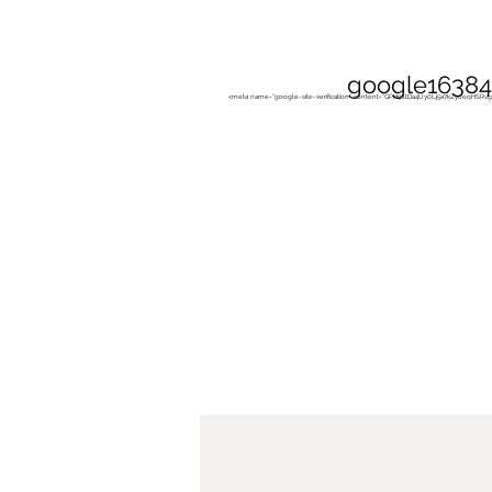
Start
Arbeit mit Hun
google16384
<meta name="google-site-verification" content="GPH91tDa4Uy0Lj5a7kZyooqHSR